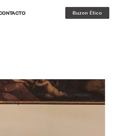
CONTACTO
Buzon Ético
[contact-form-7 id="1231" title="Get In
Touch"]