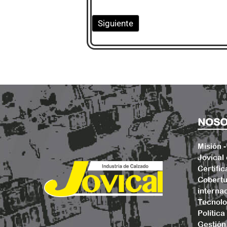
Siguiente
NOSO
Misión -
Jovical 
Certific
Cobertu
internac
Tecnolo
Polític
Gestión