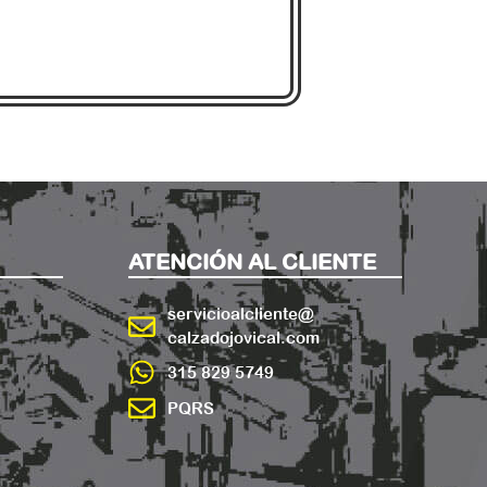
ATENCIÓN AL CLIENTE
servicioalcliente@
calzadojovical.com
315 829 5749
PQRS